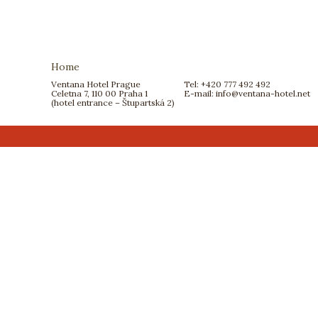
Home
Ventana Hotel Prague
Tel: +420 777 492 492
Celetna 7, 110 00 Praha 1
E-mail:
info@ventana-hotel.net
(hotel entrance – Štupartská 2)