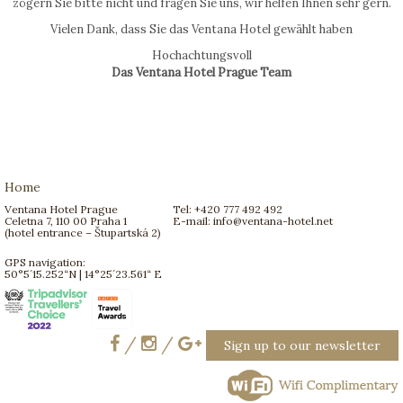
zögern Sie bitte nicht und fragen Sie uns, wir helfen Ihnen sehr gern.
Vielen Dank, dass Sie das Ventana Hotel gewählt haben
Hochachtungsvoll
Das Ventana Hotel Prague Team
Home
Ventana Hotel Prague
Tel: +420 777 492 492
Celetna 7, 110 00 Praha 1
E-mail:
info@ventana-hotel.net
(hotel entrance – Štupartská 2)
GPS navigation:
50°5´15.252“N | 14°25´23.561“ E
/
/
Sign up to our newsletter