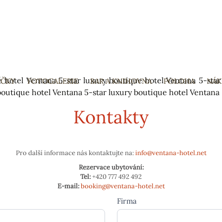
e hotel Ventana
5-star luxury boutique hotel Ventana
5-star
ÍČKY
FOTOGALERIE
BAR A KNIHOVNA
SKIP
POLOHA
NÁK
boutique hotel Ventana
5-star luxury boutique hotel Ventana
TO
Kontakty
CONTENT
Pro další informace nás kontaktujte na:
info@ventana-hotel.net
Rezervace ubytování:
Tel:
+420 777 492 492
E-mail:
booking@ventana-hotel.net
Firma