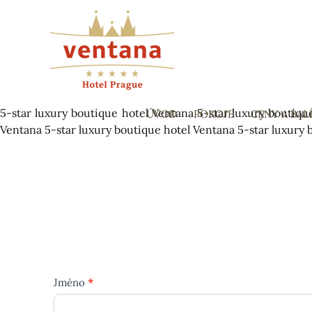
5-star luxury boutique hotel Ventana
5-star luxury boutiqu
ÚVOD
POKOJE
CENY A BAL
Ventana
5-star luxury boutique hotel Ventana
5-star luxury 
Jméno
*