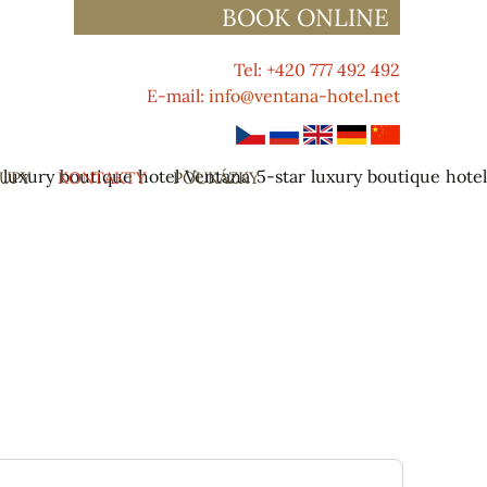
BOOK ONLINE
Tel: +420 777 492 492
E-mail:
info@ventana-hotel.net
 luxury boutique hotel Ventana
5-star luxury boutique hote
UPY
KONTAKTY
POUKÁZKY