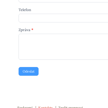
Telefon
Zpráva
*
Odeslat
Soukromí
Kontakty
Zrušit rezervaci