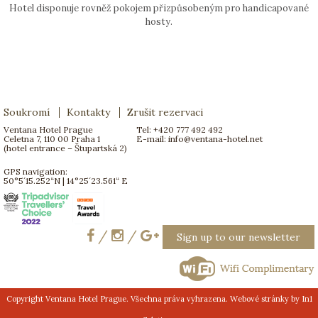
Hotel disponuje rovněž pokojem přizpůsobeným pro handicapované
hosty.
Soukromí
Kontakty
Zrušit rezervaci
Ventana Hotel Prague
Tel: +420 777 492 492
Celetna 7, 110 00 Praha 1
E-mail:
info@ventana-hotel.net
(hotel entrance – Štupartská 2)
GPS navigation:
50°5´15.252“N | 14°25´23.561“ E
/
/
Sign up to our newsletter
Copyright Ventana Hotel Prague. Všechna práva vyhrazena. Webové stránky by
In1