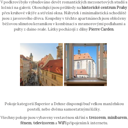
V podkroví bylo vybudováno devět romantických mezonetových studií s
ložnicí na galerii. Okouzlující jsou průhledy na
historické centrum Prahy
přes kruhové vikýře a střešní okna. Nábytek i minimalistická schodiště
jsou z javorového dřeva. Koupelny v těchto apartmánech jsou obloženy
béžovou slinutou keramikou v kombinaci s mramorovými podlahami a
pulty z daino reale. Látky pocházejí z dílny
Pierre Carden
.
Pokoje kategorií Superior a Deluxe disponují buď velkou manželskou
postelí, nebo dvěma samostatnými lůžky.
Všechny pokoje jsou vybaveny vestavěnou skříní s
trezorem
,
minibarem
,
fénem
,
televizorem
a
WiFi
připojením k internetu.