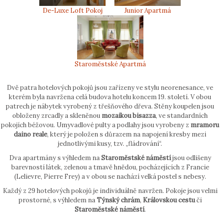
De-Luxe Loft Pokoj
Junior Apartmá
Staroměstské Apartmá
Dvě patra hotelových pokojů jsou zařízeny ve stylu neorenesance, ve
kterém byla navržena celá budova hotelu koncem 19. století. V obou
patrech je nábytek vyrobený z třešňového dřeva. Stěny koupelen jsou
obloženy zrcadly a skleněnou
mozaikou bisazza
, ve standardních
pokojích béžovou. Umyvadlové pulty a podlahy jsou vyrobeny z
mramoru
daino reale
, který je položen s důrazem na napojení kresby mezi
jednotlivými kusy, tzv. „fládrování“.
Dva apartmány s výhledem na
Staroměstské náměstí
jsou odlišeny
barevností látek, zelenou a tmavě hnědou, pocházejících z Francie
(Lelievre, Pierre Frey) a v obou se nachází velká postel s nebesy.
Každý z 29 hotelových pokojů je individuálně navržen. Pokoje jsou velmi
prostorné, s výhledem na
Týnský chrám
,
Královskou cestu
či
Staroměstské náměstí
.