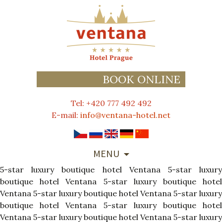
BOOK ONLINE
Tel: +420 777 492 492
E-mail:
info@ventana-hotel.net
SKIP
MENU
TO
5-star luxury boutique hotel Ventana
CONTENT
5-star luxur
boutique hotel Ventana
5-star luxury boutique hote
Ventana
5-star luxury boutique hotel Ventana
5-star luxury
boutique hotel Ventana
5-star luxury boutique hote
Ventana
5-star luxury boutique hotel Ventana
5-star luxury